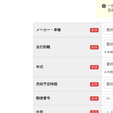
info
一
見
メーカー・車種
選
必須
選
走行距離
必須
※不明
選
年式
必須
※不明
売却予定時期
選
必須
郵便番号
必須
住所
必須