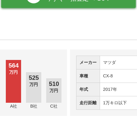
メーカー
マツダ
564
万円
車種
CX-8
525
510
万円
年式
2017年
万円
走行距離
1万キロ以下
A社
B社
C社