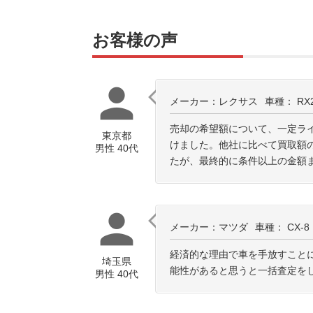
お客様の声
person
メーカー：レクサス
車種： RX
売却の希望額について、一定ラ
東京都
けました。他社に比べて買取額
男性 40代
たが、最終的に条件以上の金額
person
メーカー：マツダ
車種： CX-8
経済的な理由で車を手放すこと
埼玉県
能性があると思うと一括査定を
男性 40代