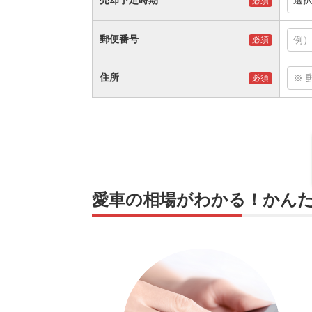
売却予定時期
選
必須
郵便番号
必須
住所
必須
愛車の相場がわかる！かんた