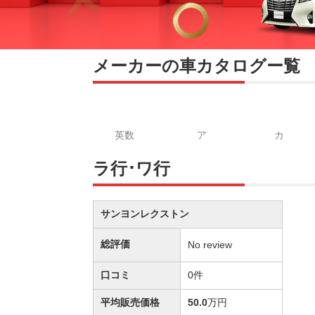
メーカーの車カタログー覧
英数
ア
カ
ラ行･ワ行
サンヨンレクストン
総評価
No review
口コミ
0件
平均販売価格
50.0
万円