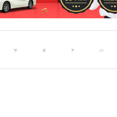
サ
タ
ナ
ハ