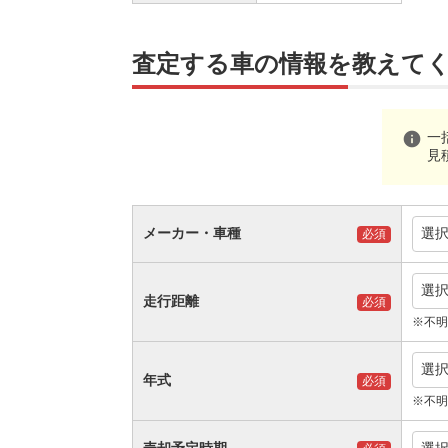
査定する車の情報を教えて
info
一
見
メーカー・車種
選
必須
選
走行距離
必須
※不明
選
年式
必須
※不明