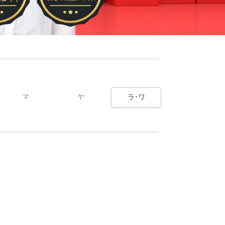
マ
ヤ
ラ･ワ