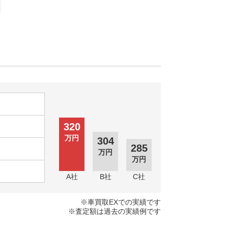
320
万円
304
285
万円
万円
A社
B社
C社
※車買取EXでの実績です
※査定額は過去の実績例です