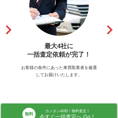
keyboard_arrow_right
keyboard_arrow_righ
最大4社に
一括査定依頼が完了！
お客様の条件にあった車買取業者を厳選
してお届けいたします。
カンタン45秒！無料査定！
無料
今すぐ一括査定へ Go！