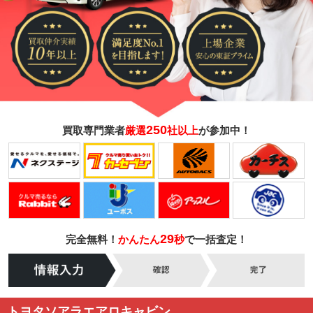
250
買取専門業者
厳選
社以上
が参加中！
29
完全無料！
かんたん
秒
で一括査定！
トヨタソアラエアロキャビン