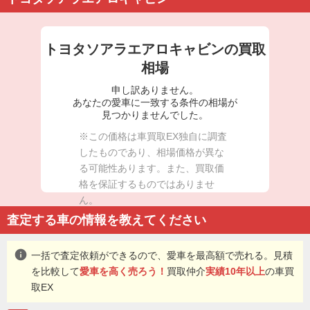
トヨタソアラエアロキャビンの買取
相場
申し訳ありません。
あなたの愛車に一致する条件の相場が
見つかりませんでした。
※この価格は車買取EX独自に調査
したものであり、相場価格が異な
る可能性あります。また、買取価
格を保証するものではありませ
ん。
査定する車の情報を教えてください
info
一括で査定依頼ができるので、愛車を最高額で売れる。見積
を比較して
愛車を高く売ろう！
買取仲介
実績10年以上
の車買
取EX