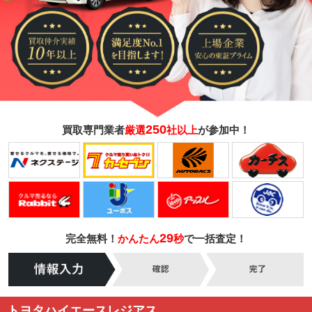
250
買取専門業者
厳選
社以上
が参加中！
29
完全無料！
かんたん
秒
で一括査定！
トヨタハイエースレジアス