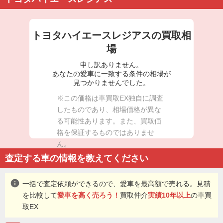
トヨタハイエースレジアスの買取相
場
申し訳ありません。
あなたの愛車に一致する条件の相場が
見つかりませんでした。
※この価格は車買取EX独自に調査
したものであり、相場価格が異な
る可能性あります。また、買取価
格を保証するものではありませ
ん。
査定する車の情報を教えてください
info
一括で査定依頼ができるので、愛車を最高額で売れる。見積
を比較して
愛車を高く売ろう！
買取仲介
実績10年以上
の車買
取EX