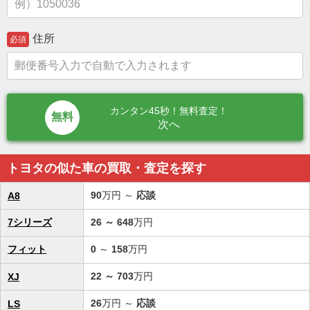
住所
必須
カンタン45秒！無料査定！
次へ
トヨタの似た車の買取・査定を探す
90
万円 ～
応談
A8
7シリーズ
26
～
648
万円
フィット
0
～
158
万円
22
～
703
万円
XJ
26
万円 ～
応談
LS