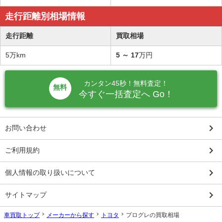
走行距離別相場情報
走行距離
買取相場
5万km
5
～
17
万円
カンタン45秒！無料査定！
無料
今すぐ一括査定へ Go！
keyboard_arrow_right
お問い合わせ
keyboard_arrow_right
ご利用規約
keyboard_arrow_right
個人情報の取り扱いについて
keyboard_arrow_right
サイトマップ
車買取トップ
メーカーから探す
トヨタ
プログレの買取相場