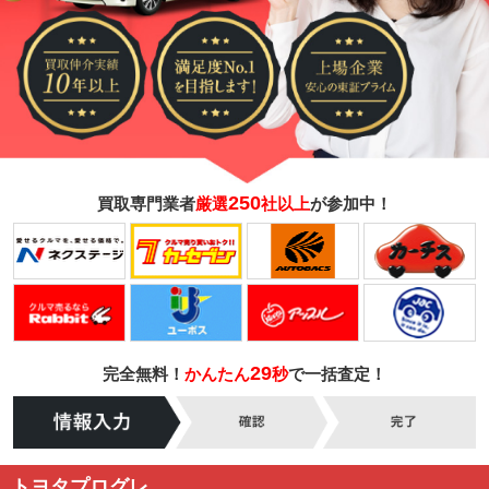
250
買取専門業者
厳選
社以上
が参加中！
29
完全無料！
かんたん
秒
で一括査定！
トヨタプログレ