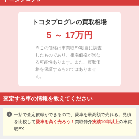
トヨタプログレの買取相場
5
～
17
万円
※この価格は車買取EX独自に調査
したものであり、相場価格が異な
る可能性あります。また、買取価
格を保証するものではありませ
ん。
査定する車の情報を教えてください
info
一括で査定依頼ができるので、愛車を最高額で売れる。見積
を比較して
愛車を高く売ろう！
買取仲介
実績10年以上
の車買
取EX