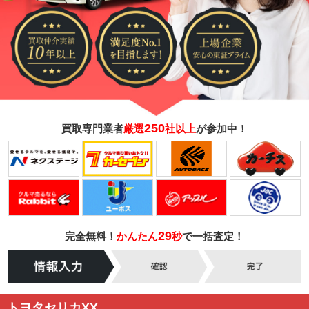
250
買取専門業者
厳選
社以上
が参加中！
29
完全無料！
かんたん
秒
で一括査定！
トヨタセリカXX