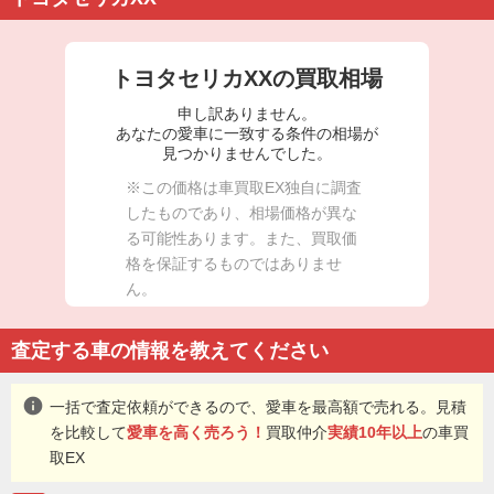
トヨタセリカXXの買取相場
申し訳ありません。
あなたの愛車に一致する条件の相場が
見つかりませんでした。
※この価格は車買取EX独自に調査
したものであり、相場価格が異な
る可能性あります。また、買取価
格を保証するものではありませ
ん。
査定する車の情報を教えてください
info
一括で査定依頼ができるので、愛車を最高額で売れる。見積
を比較して
愛車を高く売ろう！
買取仲介
実績10年以上
の車買
取EX