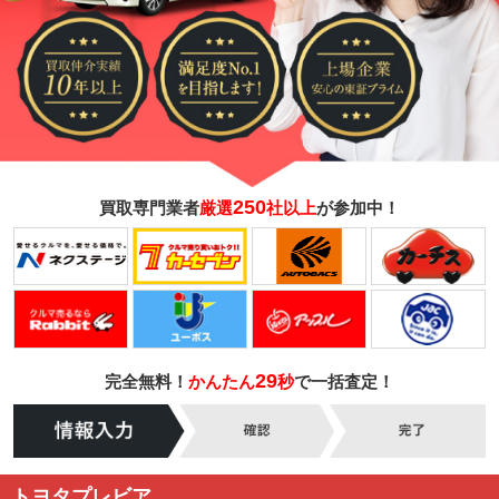
250
買取専門業者
厳選
社以上
が参加中！
29
完全無料！
かんたん
秒
で一括査定！
トヨタプレビア