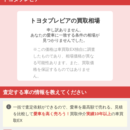
トヨタプレビアの買取相場
申し訳ありません。
あなたの愛車に一致する条件の相場が
見つかりませんでした。
※この価格は車買取EX独自に調査
したものであり、相場価格が異な
る可能性あります。また、買取価
格を保証するものではありませ
ん。
査定する車の情報を教えてください
info
一括で査定依頼ができるので、愛車を最高額で売れる。見積
を比較して
愛車を高く売ろう！
買取仲介
実績10年以上
の車買
取EX