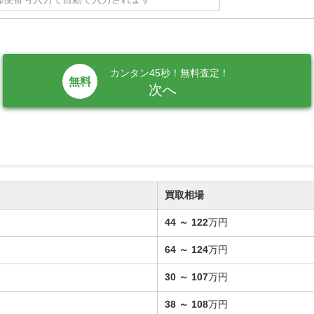
カンタン45秒！無料査定！
次へ
買取相場
44
～
122
万円
64
～
124
万円
30
～
107
万円
38
～
108
万円