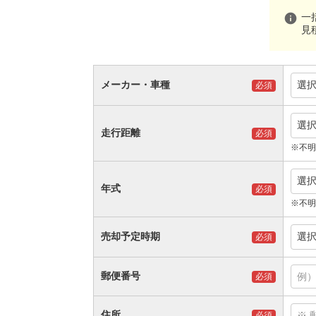
info
一
見
メーカー・車種
選
必須
選
走行距離
必須
※不明
選
年式
必須
※不明
売却予定時期
選
必須
郵便番号
必須
住所
必須