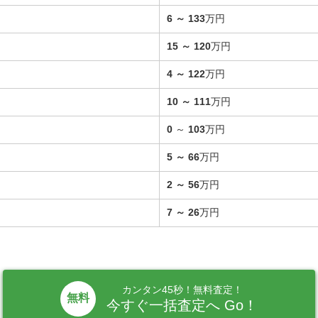
6
～
133
万円
15
～
120
万円
4
～
122
万円
10
～
111
万円
0
～
103
万円
5
～
66
万円
2
～
56
万円
7
～
26
万円
カンタン45秒！無料査定！
無料
今すぐ一括査定へ Go！