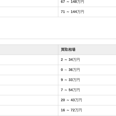
67
～
148
万円
71
～
144
万円
買取相場
2
～
34
万円
0
～
36
万円
9
～
33
万円
7
～
54
万円
20
～
43
万円
16
～
72
万円