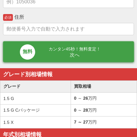
住所
必須
カンタン45秒！無料査定！
次へ
グレード別相場情報
グレード
買取相場
0
～
26
万円
1.5 G
1.5 G Cパッケージ
0
～
28
万円
7
～
27
万円
1.5 X
年式別相場情報