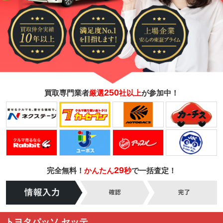
250
買取専門業者
厳選
社以上
が参加中！
29
完全無料！
かんたん
秒
で一括査定！
トヨタパッソ セッテ