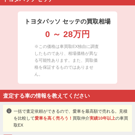
トヨタパッソ セッテの買取相場
0
～
28
万円
※この価格は車買取EX独自に調査
したものであり、相場価格が異な
る可能性あります。また、買取価
格を保証するものではありませ
ん。
査定する車の情報を教えてください
info
一括で査定依頼ができるので、愛車を最高額で売れる。見積
を比較して
愛車を高く売ろう！
買取仲介
実績10年以上
の車買
取EX