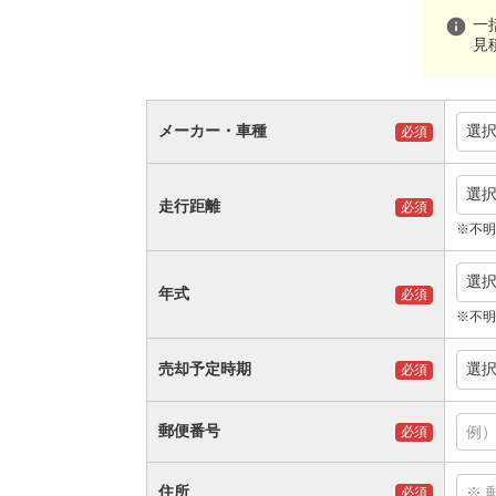
info
一
見
メーカー・車種
選
必須
選
走行距離
必須
※不明
選
年式
必須
※不明
売却予定時期
選
必須
郵便番号
必須
住所
必須