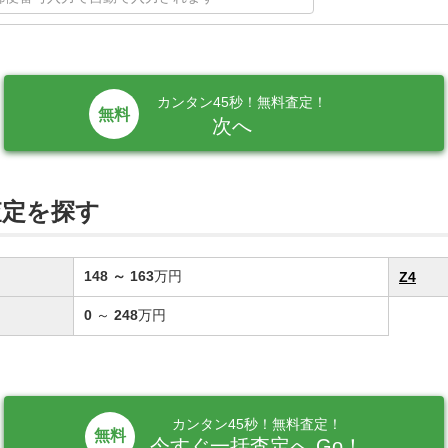
カンタン45秒！無料査定！
次へ
査定を探す
148
～
163
万円
Z4
0
～
248
万円
カンタン45秒！無料査定！
無料
今すぐ一括査定へ Go！