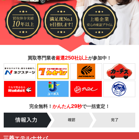
250
買取専門業者
厳選
社以上
が参加中！
29
完全無料！
かんたん
秒
で一括査定！
三菱エテルナサバ