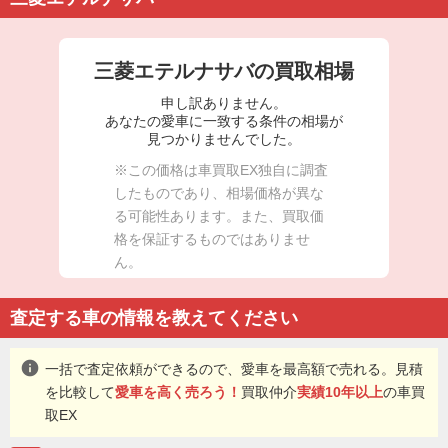
三菱エテルナサバの買取相場
申し訳ありません。
あなたの愛車に一致する条件の相場が
見つかりませんでした。
※この価格は車買取EX独自に調査
したものであり、相場価格が異な
る可能性あります。また、買取価
格を保証するものではありませ
ん。
査定する車の情報を教えてください
info
一括で査定依頼ができるので、愛車を最高額で売れる。見積
を比較して
愛車を高く売ろう！
買取仲介
実績10年以上
の車買
取EX