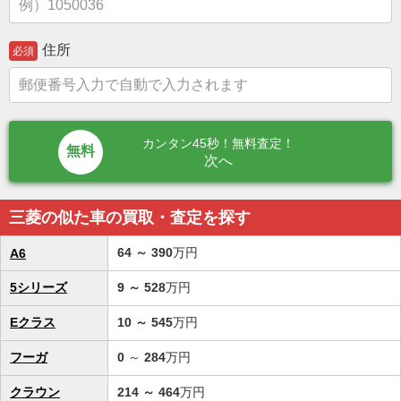
住所
必須
カンタン45秒！無料査定！
次へ
三菱の似た車の買取・査定を探す
64
～
390
万円
A6
5シリーズ
9
～
528
万円
Eクラス
10
～
545
万円
フーガ
0
～
284
万円
クラウン
214
～
464
万円