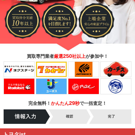
250
買取専門業者
厳選
社以上
が参加中！
29
完全無料！
かんたん
秒
で一括査定！
トヨタist