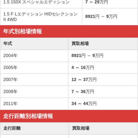
1.5 150X スペシャルエディション
7
～
29
万円
1.5 F Lエディション HIDセレクション
8921
円 ～
9
万円
II 4WD
年式別相場情報
年式
買取相場
2004年
8921
円 ～
9
万円
2005年
4
～
16
万円
2007年
12
～
37
万円
2008年
7
～
36
万円
2011年
34
～
44
万円
走行距離別相場情報
走行距離
買取相場