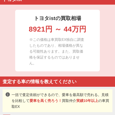
トヨタistの買取相場
8921
円 ～
44
万円
※この価格は車買取EX独自に調査
したものであり、相場価格が異な
る可能性あります。また、買取価
格を保証するものではありませ
ん。
査定する車の情報を教えてください
info
一括で査定依頼ができるので、愛車を最高額で売れる。見積
を比較して
愛車を高く売ろう！
買取仲介
実績10年以上
の車買
取EX