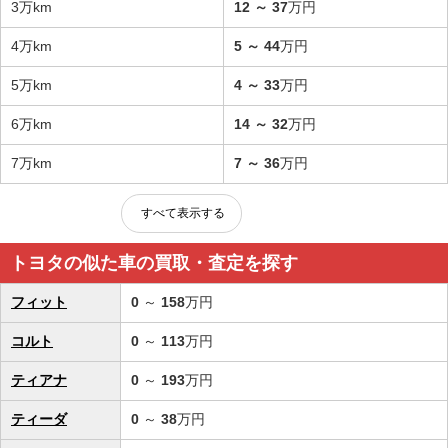
3万km
12
～
37
万円
4万km
5
～
44
万円
5万km
4
～
33
万円
6万km
14
～
32
万円
7万km
7
～
36
万円
すべて表示する
トヨタの似た車の買取・査定を探す
フィット
0
～
158
万円
コルト
0
～
113
万円
ティアナ
0
～
193
万円
ティーダ
0
～
38
万円