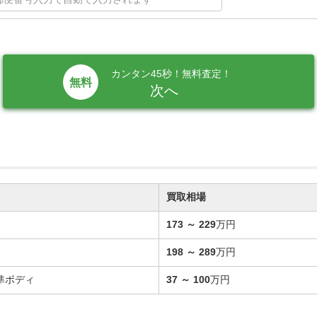
カンタン45秒！無料査定！
次へ
買取相場
173
～
229
万円
198
～
289
万円
標準ボディ
37
～
100
万円