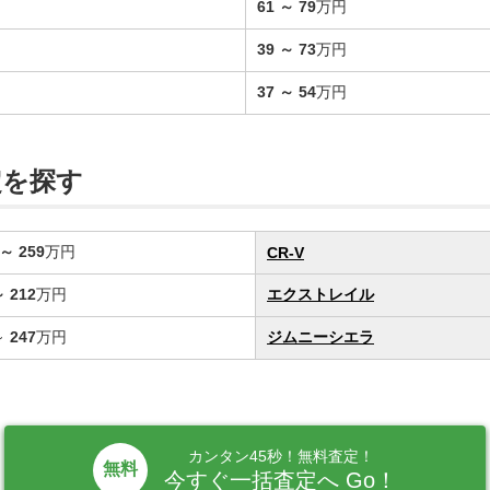
61
～
79
万円
39
～
73
万円
37
～
54
万円
定を探す
～
259
万円
CR-V
～
212
万円
エクストレイル
～
247
万円
ジムニーシエラ
カンタン45秒！無料査定！
無料
今すぐ一括査定へ Go！