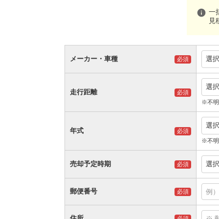
info
一
見
メーカー・車種
選
必須
選
走行距離
必須
※不明
選
年式
必須
※不明
売却予定時期
選
必須
郵便番号
必須
住所
必須