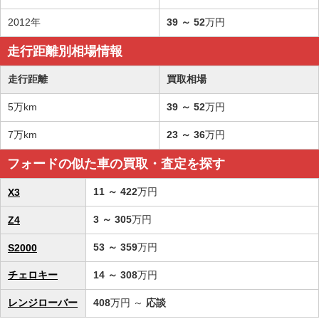
2012年
39
～
52
万円
走行距離別相場情報
走行距離
買取相場
5万km
39
～
52
万円
7万km
23
～
36
万円
フォードの似た車の買取・査定を探す
11
～
422
万円
X3
3
～
305
万円
Z4
53
～
359
万円
S2000
チェロキー
14
～
308
万円
レンジローバー
408
万円 ～
応談