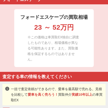
フォードエスケープの買取相場
23
～
52
万円
※この価格は車買取EX独自に調査
したものであり、相場価格が異な
る可能性あります。また、買取価
格を保証するものではありませ
ん。
査定する車の情報を教えてください
info
一括で査定依頼ができるので、愛車を最高額で売れる。見積
を比較して
愛車を高く売ろう！
買取仲介
実績10年以上
の車買
取EX