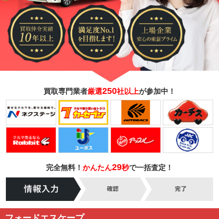
250
買取専門業者
厳選
社以上
が参加中！
29
完全無料！
かんたん
秒
で一括査定！
フォードエスケープ