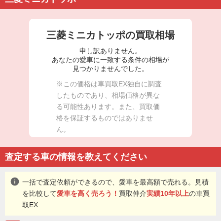
三菱ミニカトッポの買取相場
申し訳ありません。
あなたの愛車に一致する条件の相場が
見つかりませんでした。
※この価格は車買取EX独自に調査
したものであり、相場価格が異な
る可能性あります。また、買取価
格を保証するものではありませ
ん。
査定する車の情報を教えてください
info
一括で査定依頼ができるので、愛車を最高額で売れる。見積
を比較して
愛車を高く売ろう！
買取仲介
実績10年以上
の車買
取EX