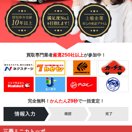
250
買取専門業者
厳選
社以上
が参加中！
29
完全無料！
かんたん
秒
で一括査定！
三菱ミニカトッポ