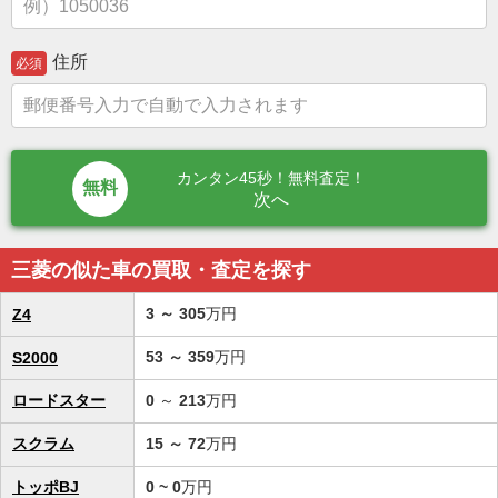
住所
必須
カンタン45秒！無料査定！
次へ
三菱の似た車の買取・査定を探す
3
～
305
万円
Z4
53
～
359
万円
S2000
ロードスター
0
～
213
万円
スクラム
15
～
72
万円
トッポBJ
0 ~ 0
万円