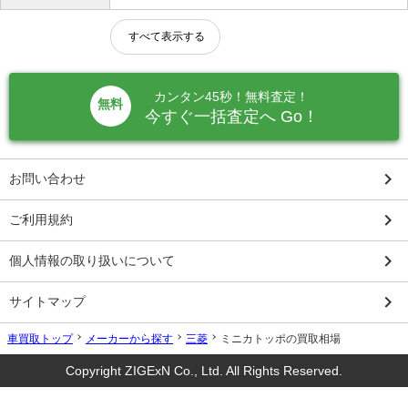
すべて表示する
カンタン45秒！無料査定！
無料
今すぐ一括査定へ Go！
keyboard_arrow_right
お問い合わせ
keyboard_arrow_right
ご利用規約
keyboard_arrow_right
個人情報の取り扱いについて
keyboard_arrow_right
サイトマップ
車買取トップ
メーカーから探す
三菱
ミニカトッポの買取相場
Copyright ZIGExN Co., Ltd. All Rights Reserved.