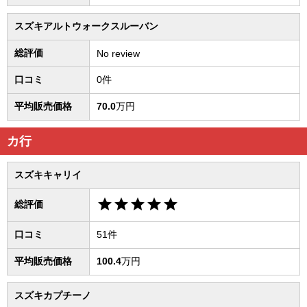
スズキアルトウォークスルーバン
総評価
No review
口コミ
0件
平均販売価格
70.0
万円
カ行
スズキキャリイ
star
star
star
star
star
総評価
口コミ
51件
平均販売価格
100.4
万円
スズキカプチーノ