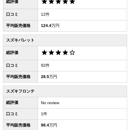
star
star
star
star
star
総評価
口コミ
12件
平均販売価格
124.4
万円
スズキパレット
star
star
star
star
star_border
総評価
口コミ
92件
平均販売価格
28.5
万円
スズキフロンテ
総評価
No review
口コミ
1件
平均販売価格
98.4
万円