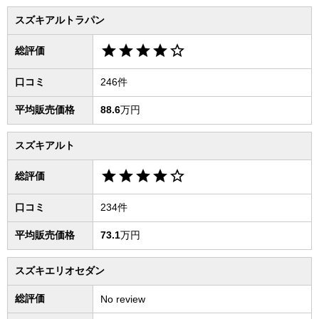
スズキアルトラパン
star
star
star
star
star_border
総評価
口コミ
246件
平均販売価格
88.6
万円
スズキアルト
star
star
star
star
star_border
総評価
口コミ
234件
平均販売価格
73.1
万円
スズキエリオセダン
総評価
No review