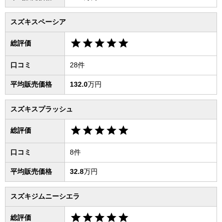
スズキスペーシア
star
star
star
star
star
総評価
口コミ
28件
平均販売価格
132.0
万円
スズキスプラッシュ
star
star
star
star
star
総評価
口コミ
8件
平均販売価格
32.8
万円
スズキジムニーシエラ
star
star
star
star
star
総評価