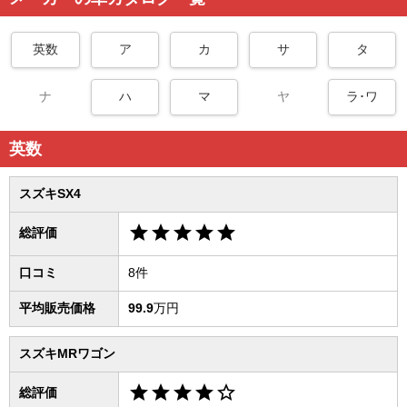
英数
ア
カ
サ
タ
ナ
ハ
マ
ヤ
ラ･ワ
英数
スズキSX4
star
star
star
star
star
総評価
口コミ
8件
平均販売価格
99.9
万円
スズキMRワゴン
star
star
star
star
star_border
総評価