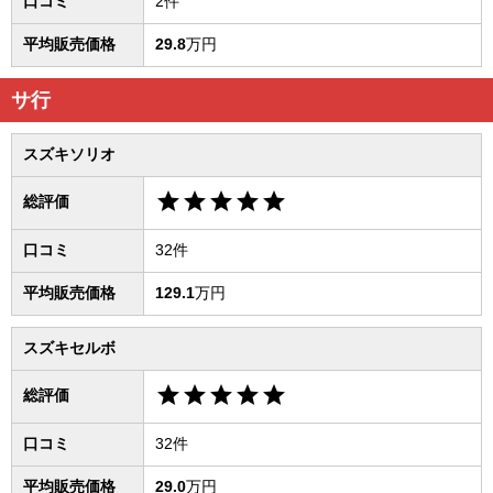
口コミ
2件
平均販売価格
29.8
万円
サ行
スズキソリオ
star
star
star
star
star
総評価
口コミ
32件
平均販売価格
129.1
万円
スズキセルボ
star
star
star
star
star
総評価
口コミ
32件
平均販売価格
29.0
万円