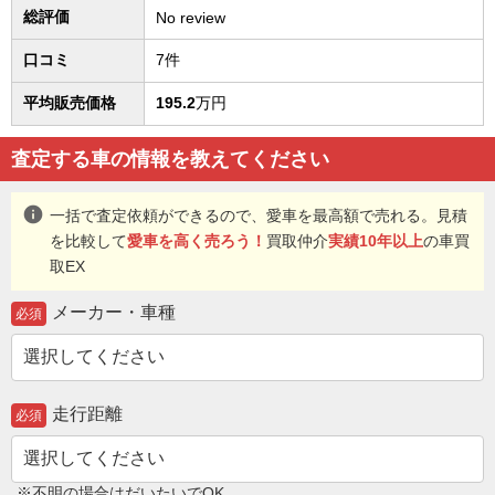
総評価
No review
口コミ
7件
平均販売価格
195.2
万円
査定する車の情報を教えてください
info
一括で査定依頼ができるので、愛車を最高額で売れる。見積
を比較して
愛車を高く売ろう！
買取仲介
実績10年以上
の車買
取EX
メーカー・車種
必須
走行距離
必須
※不明の場合はだいたいでOK