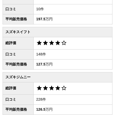
口コミ
10件
平均販売価格
197.5
万円
スズキスイフト
star
star
star
star
star_border
総評価
口コミ
148件
平均販売価格
127.5
万円
スズキジムニー
star
star
star
star
star_border
総評価
口コミ
228件
平均販売価格
126.5
万円