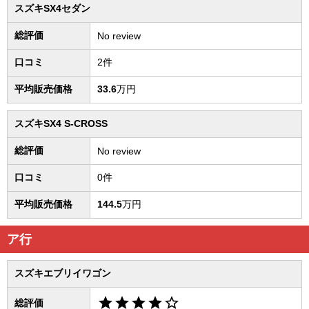
スズキSX4セダン
総評価
No review
口コミ
2件
平均販売価格
33.6
万円
スズキSX4 S-CROSS
総評価
No review
口コミ
0件
平均販売価格
144.5
万円
ア行
スズキエブリイワゴン
star
star
star
star
star_border
総評価