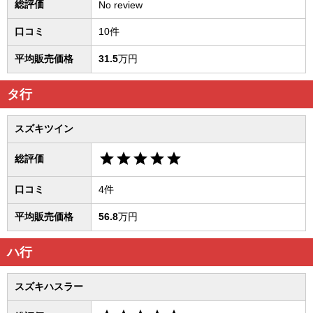
総評価
No review
口コミ
10件
平均販売価格
31.5
万円
タ行
スズキツイン
star
star
star
star
star
総評価
口コミ
4件
平均販売価格
56.8
万円
ハ行
スズキハスラー