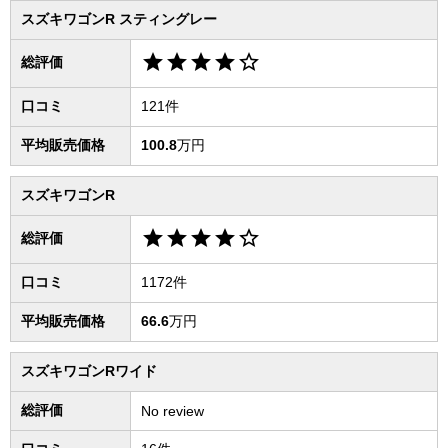
スズキワゴンR スティングレー
star
star
star
star
star_border
総評価
口コミ
121件
平均販売価格
100.8
万円
スズキワゴンR
star
star
star
star
star_border
総評価
口コミ
1172件
平均販売価格
66.6
万円
スズキワゴンRワイド
総評価
No review