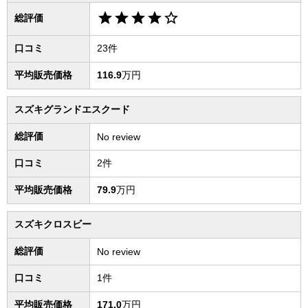
star
star
star
star
star_border
総評価
口コミ
23件
平均販売価格
116.9
万円
スズキグランドエスクード
総評価
No review
口コミ
2件
平均販売価格
79.9
万円
スズキクロスビー
総評価
No review
口コミ
1件
平均販売価格
171.0
万円