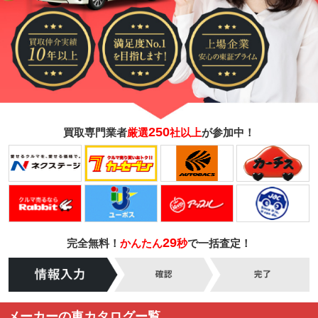
250
買取専門業者
厳選
社以上
が参加中！
29
完全無料！
かんたん
秒
で一括査定！
メーカーの車カタログー覧