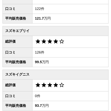
口コミ
122件
平均販売価格
121.7
万円
スズキエブリイ
star
star
star
star
star_border
総評価
口コミ
126件
平均販売価格
99.5
万円
スズキイグニス
star
star
star
star
star_border
総評価
口コミ
0件
平均販売価格
93.7
万円