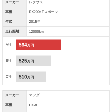
メーカー
レクサス
車種
RX200t Fスポーツ
年式
2015年
走行距離
12000km
564
A社
万円
525
B社
万円
510
C社
万円
メーカー
マツダ
車種
CX-8