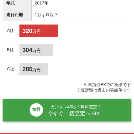
年式
2017年
走行距離
1万キロ以下
320
A社
万円
304
B社
万円
285
C社
万円
※車買取EXでの実績です
※査定額は過去の実績例です
カンタン45秒！無料査定！
無料
今すぐ一括査定へ Go！