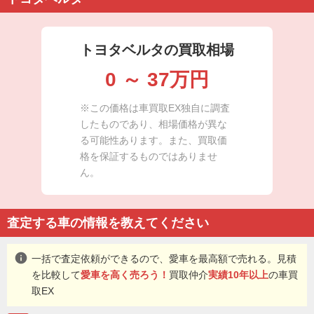
トヨタベルタの買取相場
0
～
37
万円
※この価格は車買取EX独自に調査
したものであり、相場価格が異な
る可能性あります。また、買取価
格を保証するものではありませ
ん。
査定する車の情報を教えてください
info
一括で査定依頼ができるので、愛車を最高額で売れる。見積
を比較して
愛車を高く売ろう！
買取仲介
実績10年以上
の車買
取EX