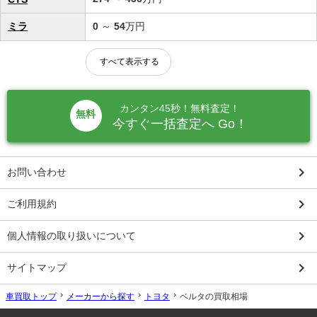
ミラ
0
～
54
万円
すべて表示する
カンタン45秒！無料査定！
無料
今すぐ一括査定へ Go！
keyboard_arrow_right
お問い合わせ
keyboard_arrow_right
ご利用規約
keyboard_arrow_right
個人情報の取り扱いについて
keyboard_arrow_right
サイトマップ
車買取トップ
メーカーから探す
トヨタ
ベルタの買取相場