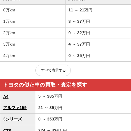
0万km
11
～
21
万円
1万km
3
～
37
万円
2万km
0
～
32
万円
3万km
4
～
37
万円
4万km
0
～
35
万円
すべて表示する
トヨタの似た車の買取・査定を探す
5
～
385
万円
A4
アルファ159
21
～
39
万円
3シリーズ
0
～
353
万円
274
～
436
万円
CTS