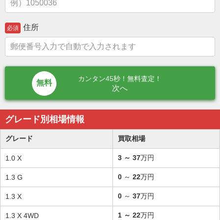
住所
必須
カンタン45秒！無料査定！
次へ
グレード別相場情報
グレード
買取相場
3
～
37
万円
1.0 X
0
～
22
万円
1.3 G
0
～
37
万円
1.3 X
1
～
22
万円
1.3 X 4WD