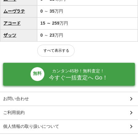
ムーヴラテ
0
～
35
万円
アコード
15
～
259
万円
ザッツ
0
～
23
万円
すべて表示する
カンタン45秒！無料査定！
無料
今すぐ一括査定へ Go！
keyboard_arrow_right
お問い合わせ
keyboard_arrow_right
ご利用規約
keyboard_arrow_right
個人情報の取り扱いについて