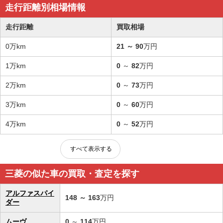
走行距離別相場情報
走行距離
買取相場
0万km
21
～
90
万円
1万km
0
～
82
万円
2万km
0
～
73
万円
3万km
0
～
60
万円
4万km
0
～
52
万円
すべて表示する
三菱の似た車の買取・査定を探す
アルファスパイ
148
～
163
万円
ダー
ムーヴ
0
～
114
万円