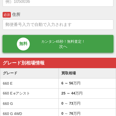
住所
必須
カンタン45秒！無料査定！
次へ
グレード別相場情報
グレード
買取相場
6
～
56
万円
660 E
660 E eアシスト
25
～
44
万円
0
～
73
万円
660 G
0
～
76
万円
660 G 4WD