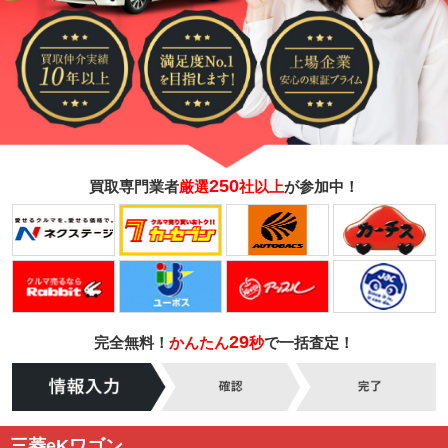
250
買取専門業者
厳選
社以上
が参加中！
29
完全無料！
かんたん
秒
で一括査定！
三菱eKワゴン