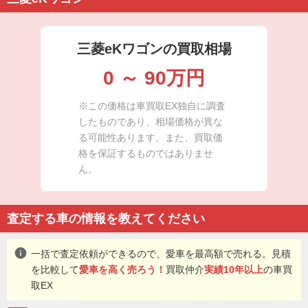
三菱eKワゴンの買取相場
0
～
90
万円
※この価格は車買取EX独自に調査
したものであり、相場価格が異な
る可能性あります。また、買取価
格を保証するものではありませ
ん。
査定する車の情報を教えてください
info
一括で査定依頼ができるので、愛車を最高額で売れる。見積
を比較して
愛車を高く売ろう！
買取仲介
実績10年以上
の車買
取EX